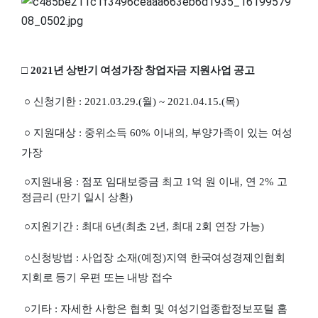
□ 2021
년 상반기 여성가장 창업자금 지원사업 공고
○
신청기한
: 2021.03.29.(
월
) ~ 2021.04.15.(
목
)
○
지원대상
:
중위소득
60%
이내의
,
부양가족이 있는 여성
가장
○
지원내용
:
점포 임대보증금 최고
1
억 원 이내
,
연
2%
고
정금리
(
만기 일시 상환
)
○
지원기간
:
최대
6
년
(
최초
2
년
,
최대
2
회 연장 가능
)
○
신청방법
:
사업장 소재
(
예정
)
지
역 한국여성경제인협회
지회로 등기 우편 또는 내방 접수
○
기타
:
자세한 사항은 협회 및 여성기업종합정보포털 홈